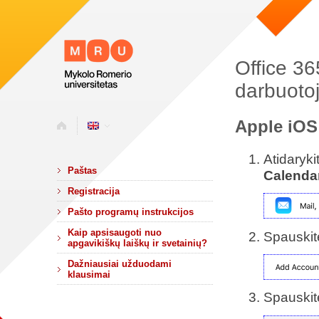
Office 36
darbuoto
Apple iOS 
Atidaryki
Paštas
Calenda
Registracija
Pašto programų instrukcijos
Kaip apsisaugoti nuo
Spauski
apgavikiškų laiškų ir svetainių?
Dažniausiai užduodami
klausimai
Spauski