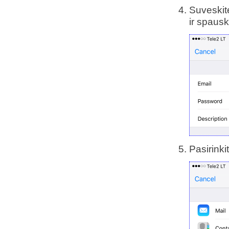
Suveskit
ir spausk
Pasirink