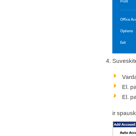
Suveskit
Vardą
El. p
El. p
ir spausk