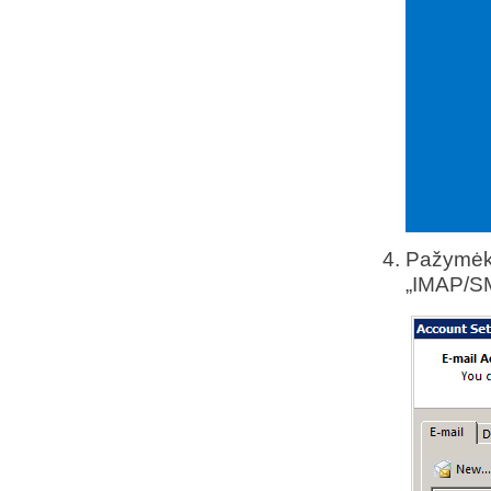
Pažymėki
„IMAP/SM