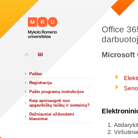
Office 36
darbuoto
Microsoft 
Paštas
Elekt
Registracija
Senos
Pašto programų instrukcijos
Kaip apsisaugoti nuo
apgavikiškų laiškų ir svetainių?
Elektronini
Dažniausiai užduodami
klausimai
Atidaryk
Viršutin