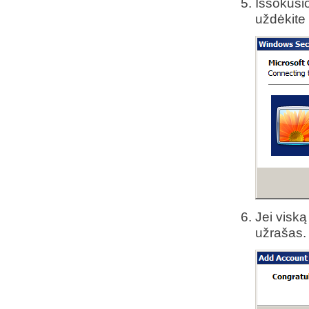
Iššokusio
uždėkite
Jei viską
užrašas.